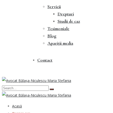
Servicii
Drepturi
Studii de caz
Tesimoniale
Blog
Apariții media
Contact
Acasă