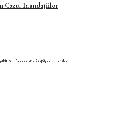
în Cazul Inundațiilor
ubirilor
Recuperare Despăgubiri Inundații