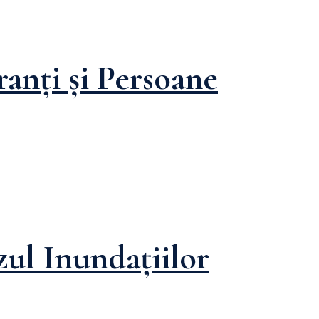
anți și Persoane
zul Inundațiilor