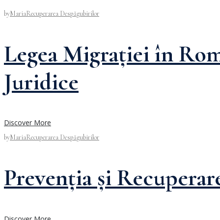
by
Maria
Recuperarea Despăgubirilor
Legea Migrației în Rom
Juridice
Discover More
by
Maria
Recuperarea Despăgubirilor
Prevenția și Recuperar
Discover More