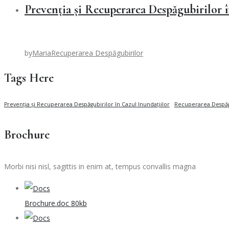
Prevenția și Recuperarea Despăgubirilor 
by
Maria
Recuperarea Despăgubirilor
Tags Here
Prevenția și Recuperarea Despăgubirilor în Cazul Inundațiilor
Recuperarea Despăg
Brochure
Morbi nisi nisl, sagittis in enim at, tempus convallis magna
Brochure.doc
80kb