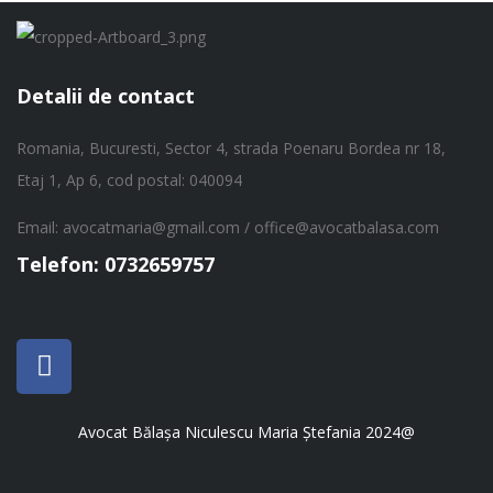
Detalii de contact
Romania, Bucuresti, Sector 4,
strada Poenaru Bordea nr 18,
Etaj 1, Ap 6, cod postal: 040094
Email: avocatmaria@gmail.com / office@avocatbalasa.com
Telefon: 0732659757
Avocat Bălașa Niculescu Maria Ștefania 2024@