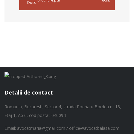
Brochure.pdf
80kb
Detalii de contact
Romania, Bucuresti, Sector 4,
strada Poenaru Bordea nr 18,
Etaj 1, Ap 6, cod postal: 040094
Email: avocatmaria@gmail.com / office@avocatbalasa.com