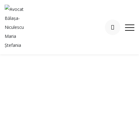
TF Header -
Footer Template
- Avocat Bălașa-