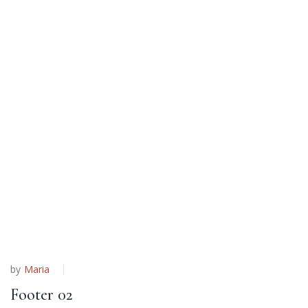
Niculescu Maria
Ștefania
Home
TF Header - Footer Template
by
Maria
Footer 02