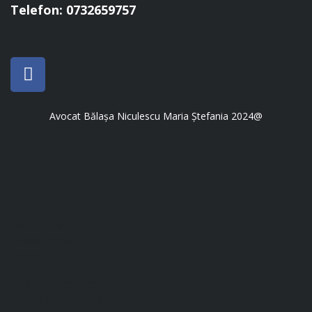
Telefon: 0732659757
Avocat Bălașa Niculescu Maria Ștefania 2024@
Informații
Testimoniale
Apariții media
Despre noi
Contact
Politica de confidențialitate
Politica privind cookie-urile