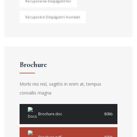
Recuperarea Despăgubirilor
Recuperare Despăgubiri Inundații
Brochure
Morbi nisi nisl, sagittis in enim at, tempus
convallis magna
Brochure.doc
80kb